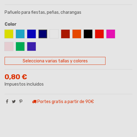
Pañuelo para fiestas, peñas, charangas
Color
AMARILLO
AZUL CELESTE
AZUL ROYAL
AZUL MARINO
BLANCO
GRANATE
NARANJA
NEGRO
ROJO
ROSA
ROSA PALO
VERDE MANZANA
VIOLETA
Selecciona varias tallas y colores
0,80 €
Impuestos incluidos
Portes gratis a partir de 90€