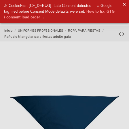
✕
⚠ CookieFirst [CF_DEBUG]: Late Consent detected — a Google
0
tag fired before Consent Mode defaults were set.
How to fix: GTG
/ consent load order →
Inicio
UNIFORMES PROFESIONALES
ROPA PARA FIESTAS
Pañuelo triangular para fiestas adulto gala