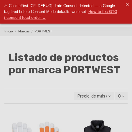
✕
⚠ CookieFirst [CF_DEBUG]: Late Consent detected — a Google
0
tag fired before Consent Mode defaults were set.
How to fix: GTG
/ consent load order →
Inicio
Marcas
PORTWEST
Listado de productos
por marca PORTWEST
Precio, de más alto a más ba
8