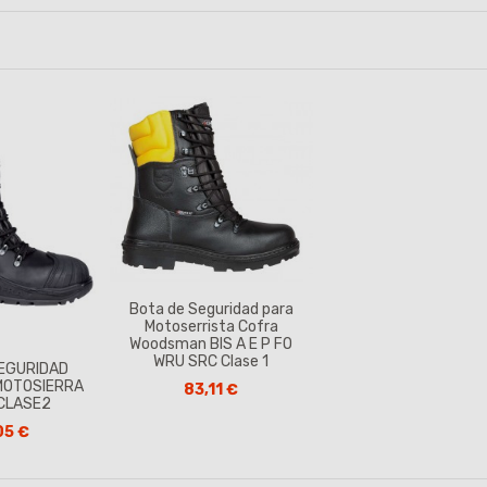
Bota de Seguridad para
Motoserrista Cofra
Woodsman BIS A E P FO
WRU SRC Clase 1
SEGURIDAD
MOTOSIERRA
83,11 €
CLASE2
05 €