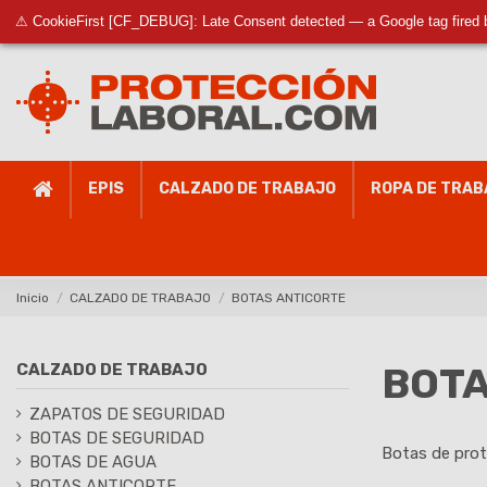
949 883 831
Whatsapp
⚠ CookieFirst [CF_DEBUG]: Late Consent detected — a Google tag fired 
EPIS
CALZADO DE TRABAJO
ROPA DE TRAB
Inicio
CALZADO DE TRABAJO
BOTAS ANTICORTE
BOTA
CALZADO DE TRABAJO
ZAPATOS DE SEGURIDAD
BOTAS DE SEGURIDAD
Botas de prot
BOTAS DE AGUA
BOTAS ANTICORTE