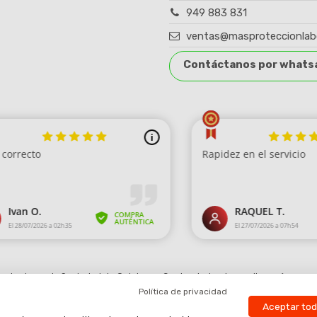
949 883 831
ventas@masproteccionlab
Contáctanos por whats
robado por la Sociedad de Opiniones Contrastadas,
haga clic aquí para mo
Política de privacidad
Aceptar to