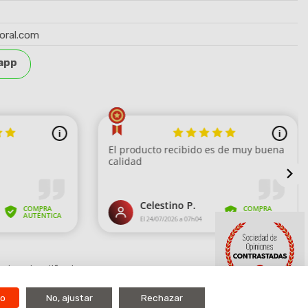
oral.com
app
strar el certificado
.
9.7
do
No, ajustar
Rechazar