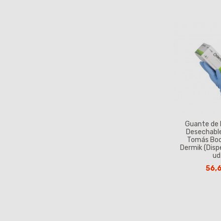
Guante de N
Desechable
Tomás Bo
Dermik (Dis
ud
56,