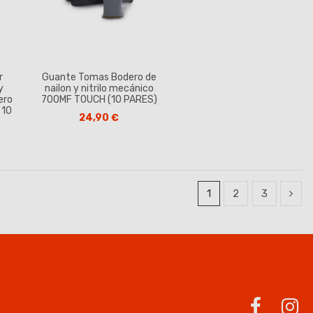
r
Guante Tomas Bodero de
y
nailon y nitrilo mecánico
ero
700MF TOUCH (10 PARES)
 10
24,90 €
1
2
3