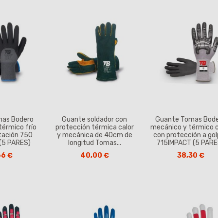
mas Bodero
Guante soldador con
Guante Tomas Bod
térmico frío
protección térmica calor
mecánico y térmico c
tación 750
y mecánica de 40cm de
con protección a go
(5 PARES)
longitud Tomas...
715IMPACT (5 PARE
66 €
40,00 €
38,30 €