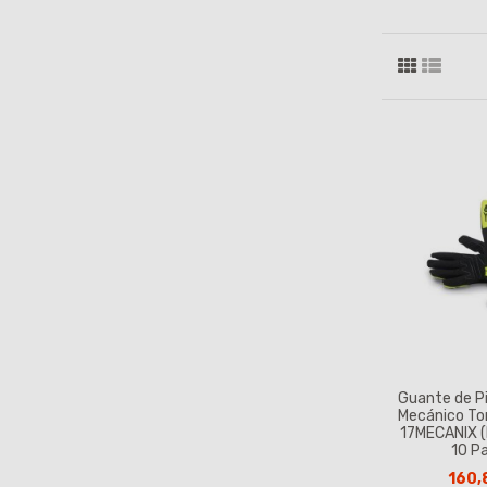
Guante de Pi
Mecánico T
17MECANIX 
10 P
160,