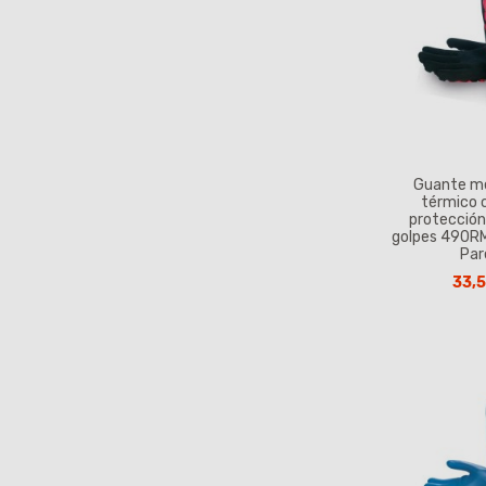
Guante m
térmico 
protección
golpes 490R
Par
33,