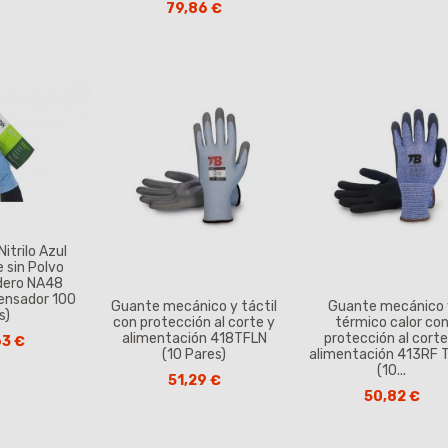
79,86 €
itrilo Azul
 sin Polvo
dero NA48
pensador 100
Guante mecánico y táctil
Guante mecánico
s)
con protección al corte y
térmico calor co
alimentación 418TFLN
protección al corte
63 €
(10 Pares)
alimentación 413RF 
(10...
51,29 €
50,82 €