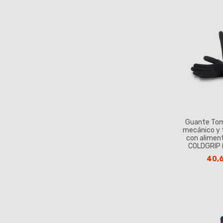
Guante To
mecánico y 
con alimen
COLDGRIP 
40,