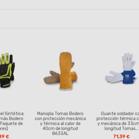
el Sintética
Manopla Tomas Bodero
Guante soldador c
omás Bodero
con protección mecánica
protección térmica c
(Paquete de
y térmica al calor de
y mecánica de 33cm
ares)
40cm de longitud
longitud Tomas...
8633AL
89 €
71,39 €