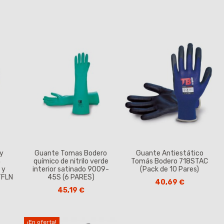
 y
Guante Tomas Bodero
Guante Antiestático
n
químico de nitrilo verde
Tomás Bodero 718STAC
 y
interior satinado 9009-
(Pack de 10 Pares)
TFLN
45S (6 PARES)
40,69 €
45,19 €
¡En oferta!