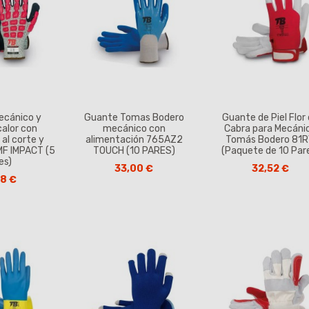
ecánico y
Guante Tomas Bodero
Guante de Piel Flor
calor con
mecánico con
Cabra para Mecáni
 al corte y
alimentación 765AZ2
Tomás Bodero 81
MF IMPACT (5
TOUCH (10 PARES)
(Paquete de 10 Par
es)
33,00 €
32,52 €
58 €