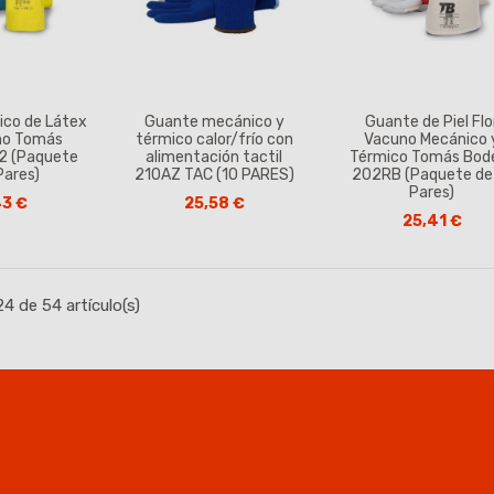
ico de Látex
Guante mecánico y
Guante de Piel Flo
no Tomás
térmico calor/frío con
Vacuno Mecánico 
2 (Paquete
alimentación tactil
Térmico Tomás Bod
Pares)
210AZ TAC (10 PARES)
202RB (Paquete de
Pares)
43 €
25,58 €
25,41 €
4 de 54 artículo(s)