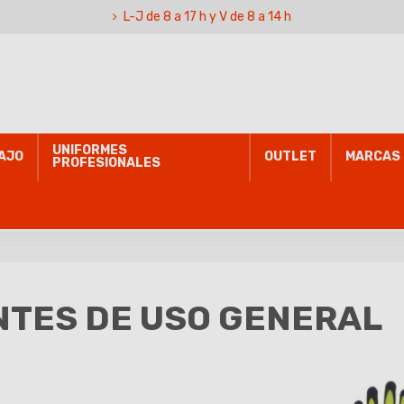
L-J de 8 a 17 h y V de 8 a 14 h
UNIFORMES
AJO
OUTLET
MARCAS
PROFESIONALES
TES DE USO GENERAL