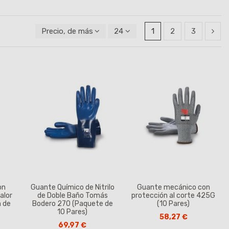
Precio, de más alto a más bajo
24
1
2
3
on
Guante Químico de Nitrilo
Guante mecánico con
alor
de Doble Baño Tomás
protección al corte 425G
 de
Bodero 270 (Paquete de
(10 Pares)
10 Pares)
58,27 €
69,97 €