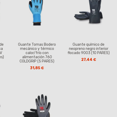
 de
Guante Tomas Bodero
Guante químico de
ca
mecánico y térmico
neopreno negro interior
RV
calor/frío con
flocado 9003 (10 PARES)
es)
alimentación 760
27,44 €
COLDGRIP (5 PARES)
31,85 €