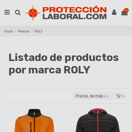
0
Inicio
Marcas
ROLY
Listado de productos
por marca ROLY
Precio, de más alto a más baj
12