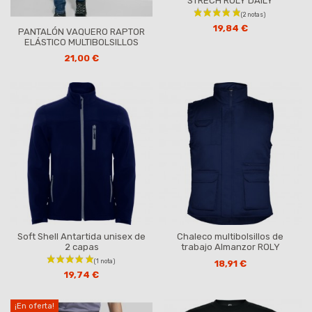
STRECH ROLY DAILY
19,84 €
PANTALÓN VAQUERO RAPTOR
ELÁSTICO MULTIBOLSILLOS
21,00 €
Soft Shell Antartida unisex de
Chaleco multibolsillos de
2 capas
trabajo Almanzor ROLY
18,91 €
19,74 €
¡En oferta!