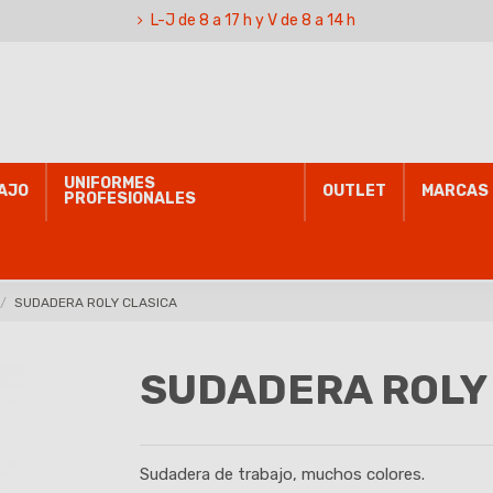
L-J de 8 a 17 h y V de 8 a 14 h
UNIFORMES
AJO
OUTLET
MARCAS
PROFESIONALES
SUDADERA ROLY CLASICA
SUDADERA ROLY
Sudadera de trabajo, muchos colores.