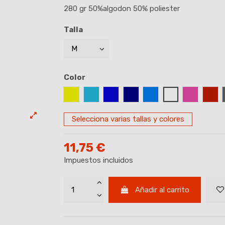
280 gr 50%algodon 50% poliester
Talla
Color
AMARILLO
AZUL CELESTE
AZUL ROYAL
AZUL MARINO
AZUL TURQUESA
BLANCO
FUCSIA
GRA
Selecciona varias tallas y colores
11,75 €
Impuestos incluidos
Añadir al carrito