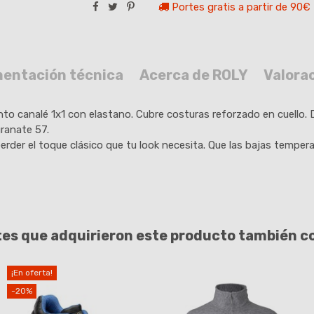
Portes gratis a partir de 90€
entación técnica
Acerca de ROLY
Valora
unto canalé 1x1 con elastano. Cubre costuras reforzado en cuello. 
granate 57.
perder el toque clásico que tu look necesita. Que las bajas tempera
tes que adquirieron este producto también 
¡En oferta!
-20%