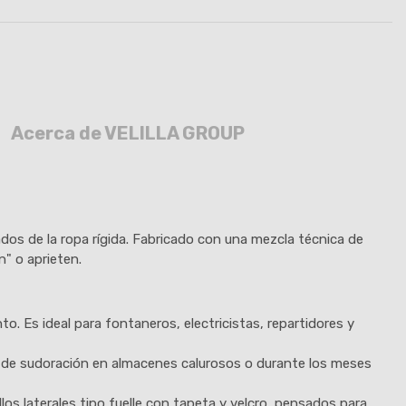
Acerca de VELILLA GROUP
dos de la ropa rígida. Fabricado con una mezcla técnica de
n" o aprieten.
o. Es ideal para fontaneros, electricistas, repartidores y
o de sudoración en almacenes calurosos o durante los meses
llos laterales tipo fuelle con tapeta y velcro, pensados para