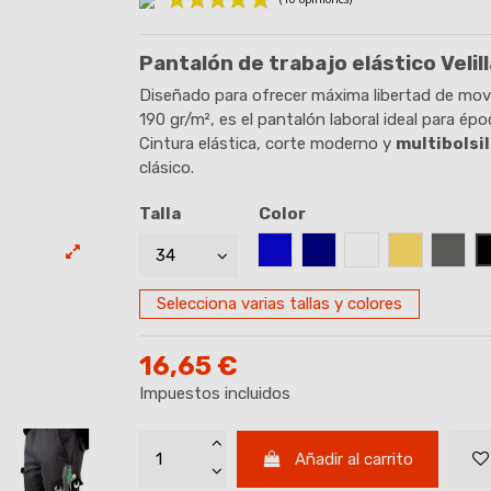
Pantalón de trabajo elástico Veli
(10 opinione
Diseñado para ofrecer máxima libertad de movi
190 gr/m², es el pantalón laboral ideal para épo
Cintura elástica, corte moderno y
multibolsil
clásico.
Talla
Color
AZUL ROYAL
AZUL MARINO
BLANCO
BEIGE
GRIS
Selecciona varias tallas y colores
16,65 €
Impuestos incluidos
Añadir al carrito