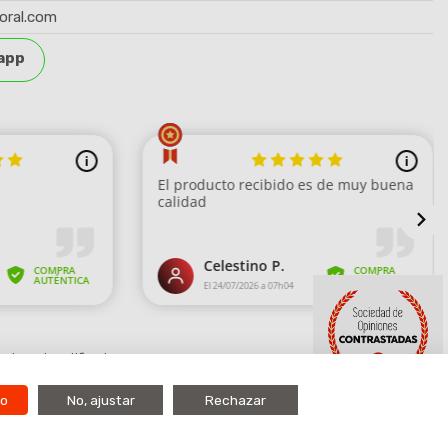
oral.com
app
strar el certificado
.
9.7
do
No, ajustar
Rechazar
/10