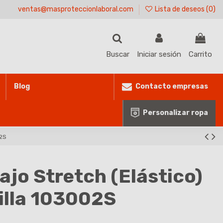
ventas@masproteccionlaboral.com
Lista de deseos (
0
)
Buscar
Iniciar sesión
Carrito
Contacto empresas
Blog
Personalizar ropa
02S
ajo Stretch (Elástico)
lilla 103002S