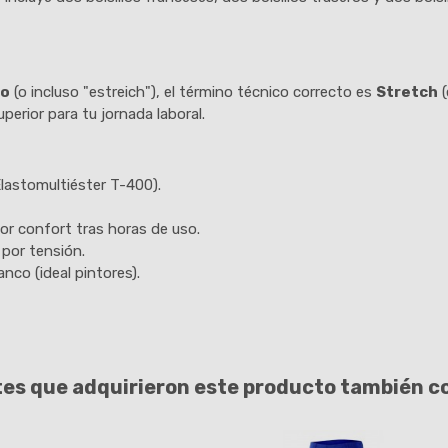
jo
(o incluso "estreich"), el término técnico correcto es
Stretch
(
perior para tu jornada laboral.
lastomultiéster T-400).
yor confort tras horas de uso.
 por tensión.
anco (ideal pintores).
tes que adquirieron este producto también 