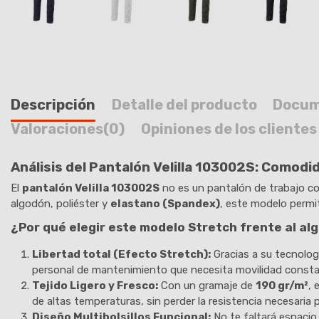
Descripción
Detalle del producto
Docum
Valoraciones
(0)
Opiniones de los clientes
Análisis del Pantalón Velilla 103002S: Comodid
El
pantalón Velilla 103002S
no es un pantalón de trabajo con
algodón, poliéster y
elastano (Spandex)
, este modelo permit
¿Por qué elegir este modelo Stretch frente al al
Libertad total (Efecto Stretch):
Gracias a su tecnologí
personal de mantenimiento que necesita movilidad consta
Tejido Ligero y Fresco:
Con un gramaje de
190 gr/m²
, 
de altas temperaturas, sin perder la resistencia necesaria p
Diseño Multibolsillos Funcional:
No te faltará espacio.