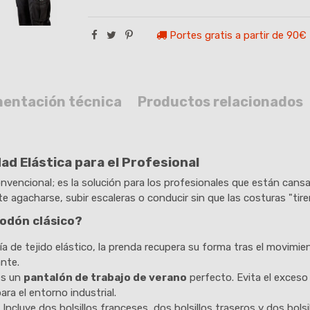
Portes gratis a partir de 90€
entación técnica
Productos relacionados
ad Elástica para el Profesional
vencional; es la solución para los profesionales que están cansa
e agacharse, subir escaleras o conducir sin que las costuras "tire
godón clásico?
a de tejido elástico, la prenda recupera su forma tras el movimient
nte.
es un
pantalón de trabajo de verano
perfecto. Evita el exces
ara el entorno industrial.
 Incluye dos bolsillos franceses, dos bolsillos traseros y dos bolsi