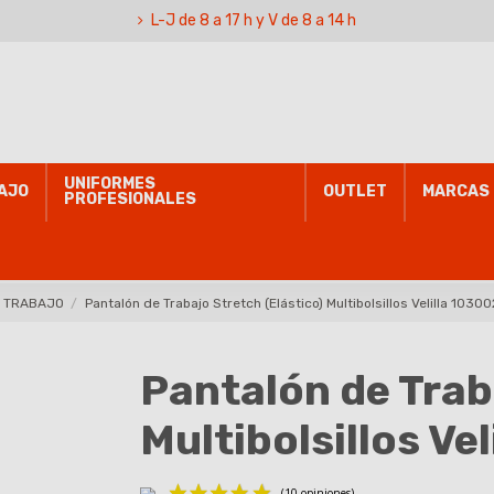
L-J de 8 a 17 h y V de 8 a 14 h
UNIFORMES
AJO
OUTLET
MARCAS
PROFESIONALES
E TRABAJO
Pantalón de Trabajo Stretch (Elástico) Multibolsillos Velilla 1030
Pantalón de Trab
Multibolsillos Ve