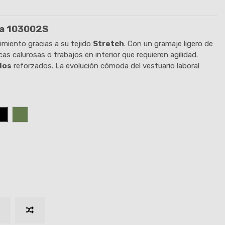
lla 103002S
s)
miento gracias a su tejido
Stretch
. Con un gramaje ligero de
cas calurosas o trabajos en interior que requieren agilidad.
los
reforzados. La evolución cómoda del vestuario laboral
NEGRO
VERDE CAZA