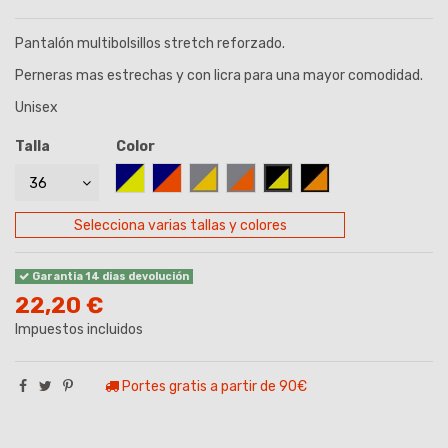
Pantalón multibolsillos stretch reforzado.
Perneras mas estrechas y con licra para una mayor comodidad.
Unisex
(1 opinión)
Talla
Color
AZUL MARINO/AMARILLO
AZUL MARINO/NARANJA
GRIS-AMARILLO
GRIS-NARANJA
NEGRO-AMARILLO
NEGRO/NARANJA
Selecciona varias tallas y colores
Garantia 14 dias devolución
22,20 €
Impuestos incluidos
Portes gratis a partir de 90€