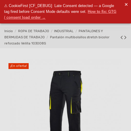
✕
⚠ CookieFirst [CF_DEBUG]: Late Consent detected — a Google
0
tag fired before Consent Mode defaults were set.
How to fix: GTG
/ consent load order →
Inicio
ROPA DE TRABAJO
INDUSTRIAL
PANTALONES Y
BERMUDAS DE TRABAJO
Pantalón multibolsillos stretch bicolor
reforzado Velilla 103008S
¡En oferta!