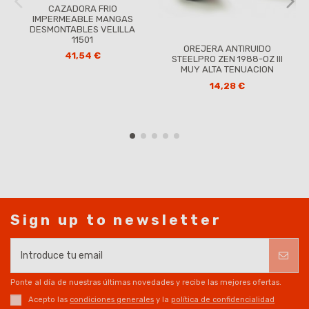
CAZADORA FRIO
IMPERMEABLE MANGAS
DESMONTABLES VELILLA
11501
OREJERA ANTIRUIDO
41,54 €
STEELPRO ZEN 1988-OZ III
MUY ALTA TENUACION
14,28 €
Sign up to newsletter
Ponte al día de nuestras últimas novedades y recibe las mejores ofertas.
Acepto las
condiciones generales
y la
política de confidencialidad