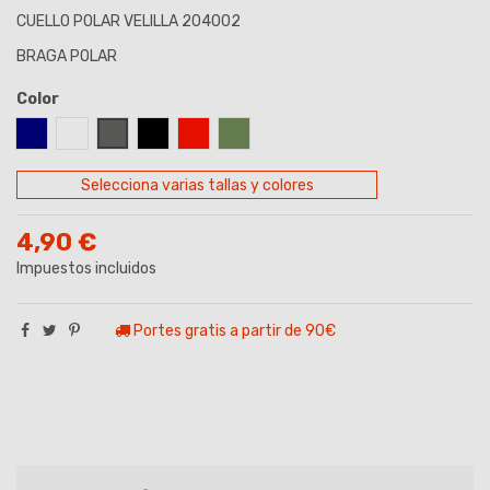
CUELLO POLAR VELILLA 204002
BRAGA POLAR
Color
AZUL MARINO
BLANCO
GRIS
NEGRO
ROJO
VERDE CAZA
Selecciona varias tallas y colores
4,90 €
Impuestos incluidos
Portes gratis a partir de 90€