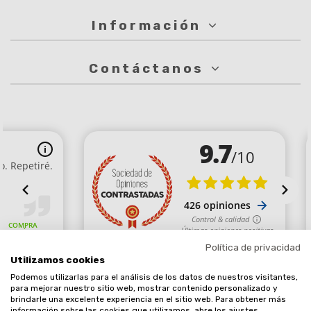
Información
Contáctanos
Política de privacidad
Utilizamos cookies
Podemos utilizarlas para el análisis de los datos de nuestros visitantes,
Comerciante aprobado por la Sociedad de Opiniones Contrastadas,
para mejorar nuestro sitio web, mostrar contenido personalizado y
brindarle una excelente experiencia en el sitio web. Para obtener más
haga clic aquí para mostrar el certificado
.
información sobre las cookies que utilizamos, abre los ajustes.