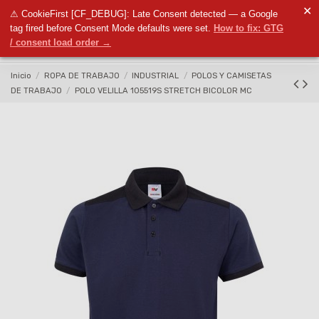
✕
⚠ CookieFirst [CF_DEBUG]: Late Consent detected — a Google
0
tag fired before Consent Mode defaults were set.
How to fix: GTG
/ consent load order →
Inicio
ROPA DE TRABAJO
INDUSTRIAL
POLOS Y CAMISETAS
DE TRABAJO
POLO VELILLA 105519S STRETCH BICOLOR MC