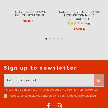
POLO VELILLA 105529S
SUDADERA VELILLA 105703
STRETCH BICOLOR ML
BICOLOR CON MEDIA
CREMALLERA
15,10 €
17,98 €
Sign up to newsletter
Ponte al día de nuestras últimas novedades y recibe las mejores ofertas.
Acepto las
condiciones generales
y la
política de confidencialidad