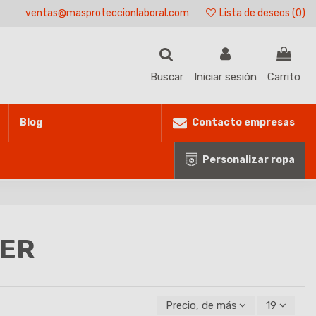
ventas@masproteccionlaboral.com
Lista de deseos (
0
)
Buscar
Iniciar sesión
Carrito
Contacto empresas
Blog
Personalizar ropa
GER
Precio, de más alto a más bajo
19