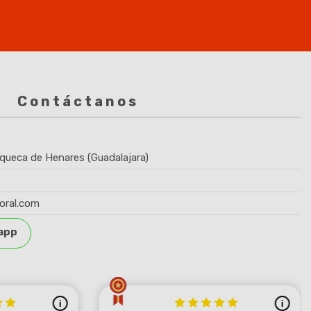
Contáctanos
queca de Henares (Guadalajara)
oral.com
app
(1 no