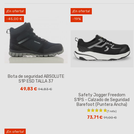
¡En oferta!
¡En oferta!
-45,00 €
-19%
Bota de seguridad ABSOLUTE
S1P ESD TALLA 37
49,83 €
94,83 €
Safety Jogger Freedom
S1PS - Calzado de Seguridad
Barefoot (Puntera Ancha)
73,71 €
91,00 €
¡En oferta!