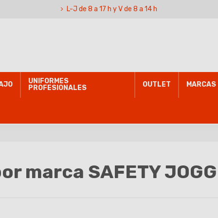
L-J de 8 a 17 h y V de 8 a 14 h
UNIFORMES
AJO
OUTLET
MARCAS
PROFESIONALES
 por marca SAFETY JOG