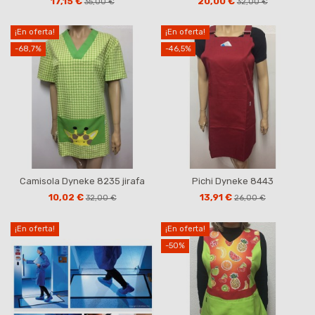
17,15 €
20,00 €
35,00 €
32,00 €
¡En oferta!
¡En oferta!
-68,7%
-46,5%
Camisola Dyneke 8235 jirafa
Pichi Dyneke 8443
10,02 €
13,91 €
32,00 €
26,00 €
¡En oferta!
¡En oferta!
-50%