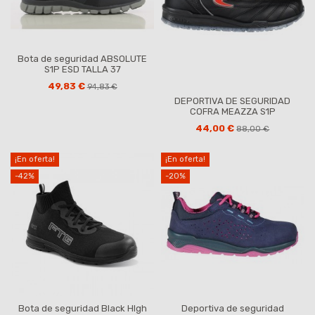
Bota de seguridad ABSOLUTE
S1P ESD TALLA 37
49,83 €
94,83 €
DEPORTIVA DE SEGURIDAD
COFRA MEAZZA S1P
44,00 €
88,00 €
¡En oferta!
¡En oferta!
-42%
-20%
(1 nota)
Bota de seguridad Black HIgh
Deportiva de seguridad