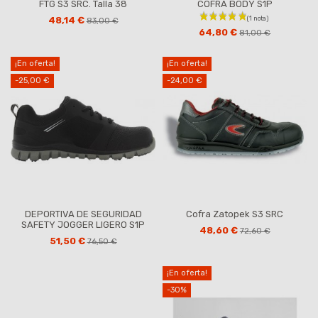
FTG S3 SRC. Talla 38
COFRA BODY S1P
48,14 €
83,00 €
64,80 €
81,00 €
¡En oferta!
¡En oferta!
-25,00 €
-24,00 €
DEPORTIVA DE SEGURIDAD
Cofra Zatopek S3 SRC
SAFETY JOGGER LIGERO S1P
48,60 €
72,60 €
51,50 €
76,50 €
¡En oferta!
-30%