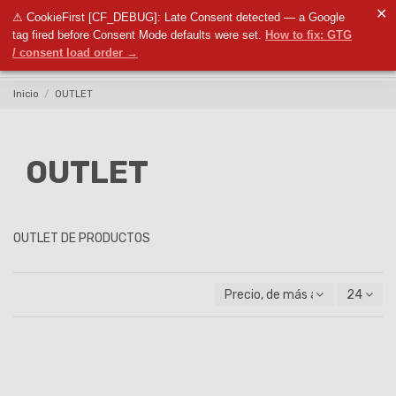
✕
⚠ CookieFirst [CF_DEBUG]: Late Consent detected — a Google
0
tag fired before Consent Mode defaults were set.
How to fix: GTG
/ consent load order →
Inicio
OUTLET
OUTLET
OUTLET DE PRODUCTOS
Precio, de más alto a más baj
24