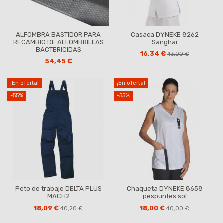
ALFOMBRA BASTIDOR PARA
Casaca DYNEKE 8262
RECAMBIO DE ALFOMBRILLAS
Sanghai
BACTERICIDAS
16,34 €
43,00 €
54,45 €
¡En oferta!
¡En oferta!
-55%
-55%
Peto de trabajo DELTA PLUS
Chaqueta DYNEKE 8658
MACH2
pespuntes sol
18,09 €
18,00 €
40,20 €
40,00 €