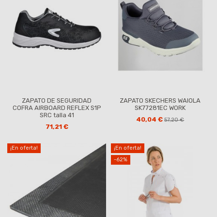
ZAPATO DE SEGURIDAD
ZAPATO SKECHERS WAIOLA
COFRA AIRBOARD REFLEX S1P
SK77281EC WORK
SRC talla 41
40,04 €
57,20 €
71,21 €
¡En oferta!
¡En oferta!
-62%