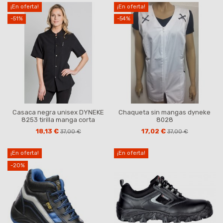
¡En oferta!
¡En oferta!
-51%
-54%
Casaca negra unisex DYNEKE
Chaqueta sin mangas dyneke
8253 tirilla manga corta
8028
18,13 €
17,02 €
37,00 €
37,00 €
¡En oferta!
¡En oferta!
-20%