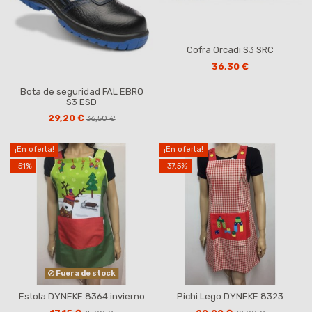
Cofra Orcadi S3 SRC
36,30 €
Bota de seguridad FAL EBRO
S3 ESD
29,20 €
36,50 €
¡En oferta!
¡En oferta!
-51%
-37,5%
Fuera de stock
Estola DYNEKE 8364 invierno
Pichi Lego DYNEKE 8323