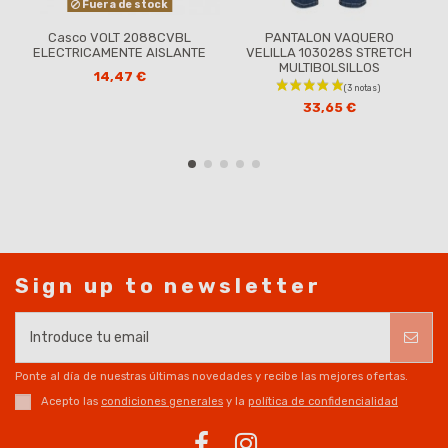
Fuera de stock
Casco VOLT 2088CVBL
PANTALON VAQUERO
ELECTRICAMENTE AISLANTE
VELILLA 103028S STRETCH
MULTIBOLSILLOS
14,47 €
33,65 €
Sign up to newsletter
Ponte al día de nuestras últimas novedades y recibe las mejores ofertas.
Acepto las
condiciones generales
y la
política de confidencialidad