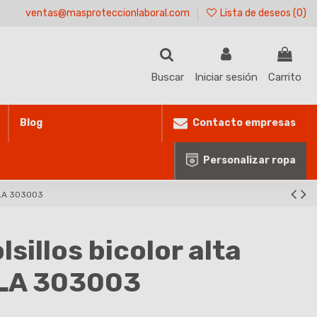
ventas@masproteccionlaboral.com
Lista de deseos (
0
)
Buscar
Iniciar sesión
Carrito
Contacto empresas
Blog
Personalizar ropa
ILLA 303003
sillos bicolor alta
LLA 303003