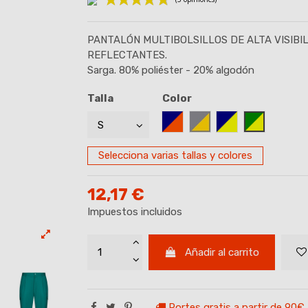
PANTALÓN MULTIBOLSILLOS DE ALTA VISIB
(3 opiniones
REFLECTANTES.
Sarga. 80% poliéster - 20% algodón
Talla
Color
AZUL MARINO/NARANJA
GRIS-AMARILLO
MARINO/AMARIL
VERDE/AM
Selecciona varias tallas y colores
12,17 €
Impuestos incluidos
Añadir al carrito
Portes gratis a partir de 90€