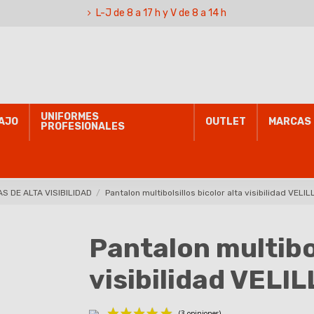
L-J de 8 a 17 h y V de 8 a 14 h
UNIFORMES
AJO
OUTLET
MARCAS
PROFESIONALES
 DE ALTA VISIBILIDAD
Pantalon multibolsillos bicolor alta visibilidad VEL
Pantalon multibol
visibilidad VELI