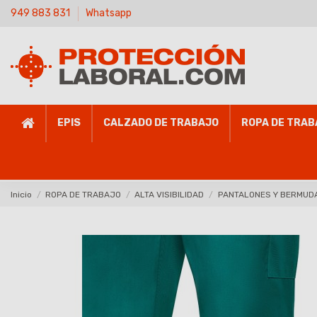
949 883 831
Whatsapp
EPIS
CALZADO DE TRABAJO
ROPA DE TRAB
Inicio
ROPA DE TRABAJO
ALTA VISIBILIDAD
PANTALONES Y BERMUDAS