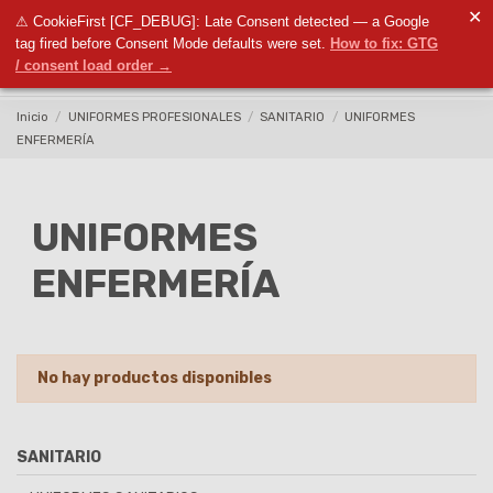
✕
⚠ CookieFirst [CF_DEBUG]: Late Consent detected — a Google
0
tag fired before Consent Mode defaults were set.
How to fix: GTG
/ consent load order →
Inicio
UNIFORMES PROFESIONALES
SANITARIO
UNIFORMES
ENFERMERÍA
UNIFORMES
ENFERMERÍA
No hay productos disponibles
SANITARIO