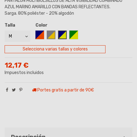
PANTALÓN MULTIBOLSILLOS DE ALTA VISIBILIDAD COMBINADO
AZUL MARINO AMARILLO CON BANDAS REFLECTANTES.
Sarga. 80% poliéster - 20% algodón
Talla
Color
(3 opiniones)
AZUL MARINO/NARANJA
GRIS-AMARILLO
MARINO/AMARILLO
VERDE/AMARILLO
Selecciona varias tallas y colores
12,17 €
Impuestos incluidos
Portes gratis a partir de 90€
Descripción