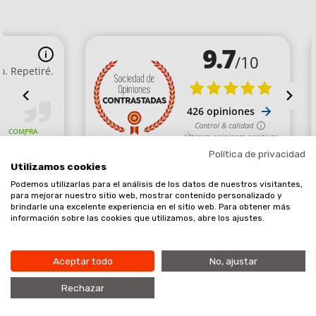
Política de privacidad
Utilizamos cookies
Podemos utilizarlas para el análisis de los datos de nuestros visitantes,
Comerciante aprobado por la Sociedad de Opiniones Contrastadas,
para mejorar nuestro sitio web, mostrar contenido personalizado y
brindarle una excelente experiencia en el sitio web. Para obtener más
haga clic aquí para mostrar el certificado
.
información sobre las cookies que utilizamos, abre los ajustes.
Aceptar todo
No, ajustar
Añadir al carrito
9.7
Rechazar
/10
Copyright © 2020. Planet EPI SL, todos los derechos reservados.
426 NOTAS