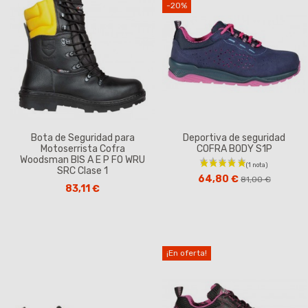
-20%
Bota de Seguridad para
Deportiva de seguridad
Motoserrista Cofra
COFRA BODY S1P
Woodsman BIS A E P FO WRU
SRC Clase 1
64,80 €
81,00 €
83,11 €
¡En oferta!