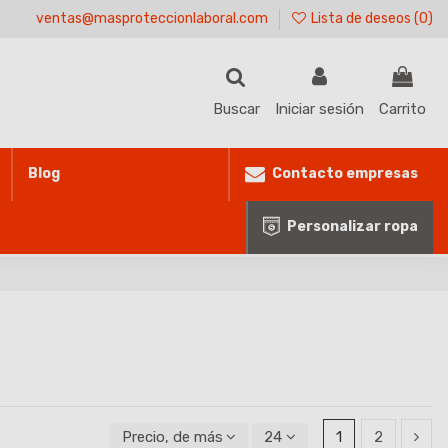
ventas@masproteccionlaboral.com
Lista de deseos (
0
)
Buscar
Iniciar sesión
Carrito
Contacto empresas
Blog
Personalizar ropa
Precio, de más alto a más bajo
24
1
2