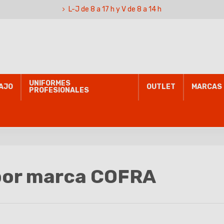
L-J de 8 a 17 h y V de 8 a 14 h
UNIFORMES
AJO
OUTLET
MARCAS
PROFESIONALES
 por marca COFRA