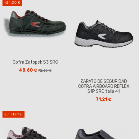
-24,00 €
Cofra Zatopek S3 SRC
48,60 €
72,60 €
ZAPATO DE SEGURIDAD
COFRA AIRBOARD REFLEX
S1P SRC talla 41
71,21 €
¡En oferta!