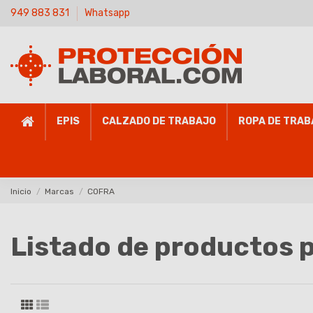
949 883 831
Whatsapp
EPIS
CALZADO DE TRABAJO
ROPA DE TRAB
Inicio
Marcas
COFRA
Listado de productos