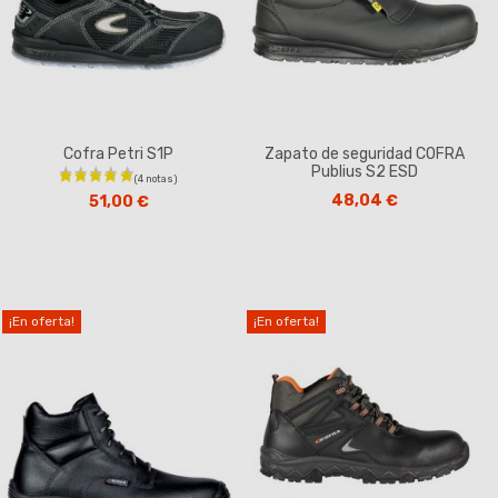
Cofra Petri S1P
Zapato de seguridad COFRA
Publius S2 ESD
48,04 €
51,00 €
¡En oferta!
¡En oferta!