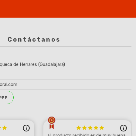
Contáctanos
queca de Henares (Guadalajara)
(2 notas)
oral.com
app