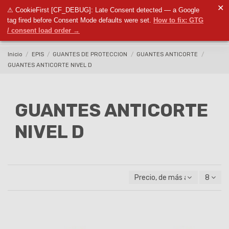
✕
⚠ CookieFirst [CF_DEBUG]: Late Consent detected — a Google
0
tag fired before Consent Mode defaults were set.
How to fix: GTG
/ consent load order →
Inicio
EPIS
GUANTES DE PROTECCION
GUANTES ANTICORTE
GUANTES ANTICORTE NIVEL D
GUANTES ANTICORTE
NIVEL D
Precio, de más alto a más ba
8