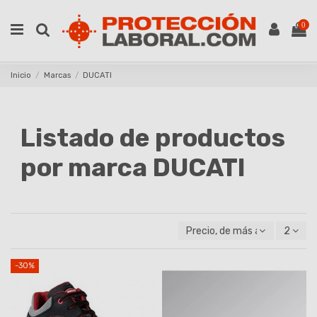
0
Inicio
Marcas
DUCATI
Listado de productos
por marca DUCATI
Precio, de más alto a más ba
2
-30%