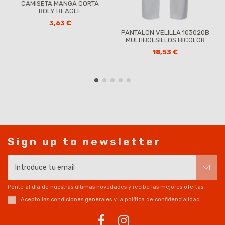
CAMISETA MANGA CORTA
ROLY BEAGLE
3,63 €
PANTALON VELILLA 103020B
MULTIBOLSILLOS BICOLOR
18,53 €
Sign up to newsletter
Ponte al día de nuestras últimas novedades y recibe las mejores ofertas.
Acepto las
condiciones generales
y la
política de confidencialidad