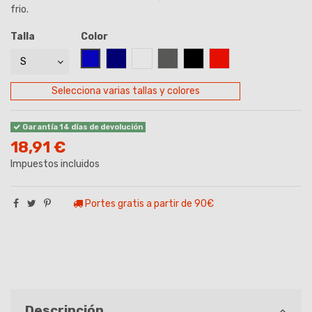
frio.
Talla
Color
AZUL ROYAL
AZUL MARINO
BLANCO
GRIS
NEGRO
ROJO
Selecciona varias tallas y colores
Garantía 14 días de devolución
18,91 €
Impuestos incluidos
Portes gratis a partir de 90€
Descripción