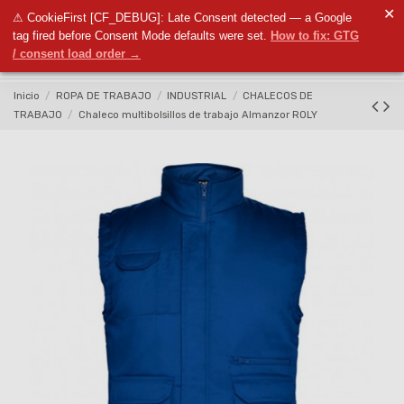
✕
⚠ CookieFirst [CF_DEBUG]: Late Consent detected — a Google
0
tag fired before Consent Mode defaults were set.
How to fix: GTG
/ consent load order →
Inicio
ROPA DE TRABAJO
INDUSTRIAL
CHALECOS DE
TRABAJO
Chaleco multibolsillos de trabajo Almanzor ROLY