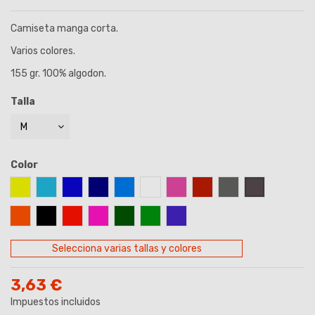
Camiseta manga corta.
Varios colores.
155 gr. 100% algodon.
Talla
Color
AMARILLO
AZUL CELESTE
AZUL ROYAL
AZUL MARINO
AZUL TURQUESA
BLANCO
FUCSIA
GRANATE
GRIS
GRIS ANTRAC
NARANJA
NEGRO
ROJO
ROSA
VERDE BOTELLA
VERDE KELLY
VIOLETA
Selecciona varias tallas y colores
3,63 €
Impuestos incluidos