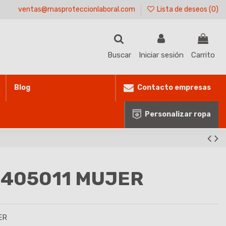
ventas@masproteccionlaboral.com
Lista de deseos (
0
)
Buscar
Iniciar sesión
Carrito
Contacto empresas
Blog
Personalizar ropa
 405011 MUJER
ER