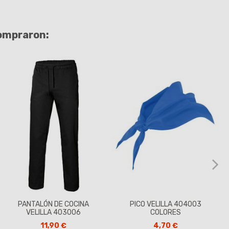
compraron:
PANTALÓN DE COCINA
PICO VELILLA 404003
VELILLA 403006
COLORES
11,90 €
4,70 €