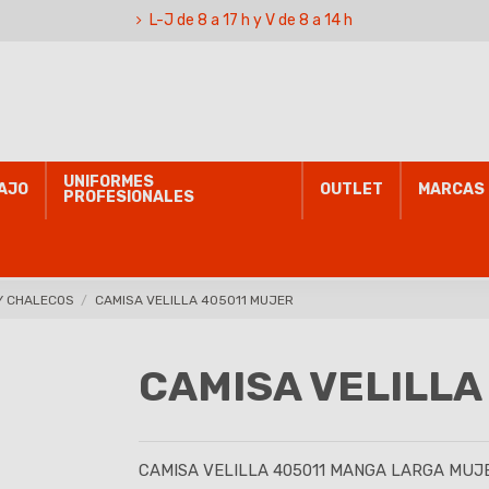
L-J de 8 a 17 h y V de 8 a 14 h
UNIFORMES
AJO
OUTLET
MARCAS
PROFESIONALES
Y CHALECOS
CAMISA VELILLA 405011 MUJER
CAMISA VELILLA
CAMISA VELILLA 405011 MANGA LARGA MUJ