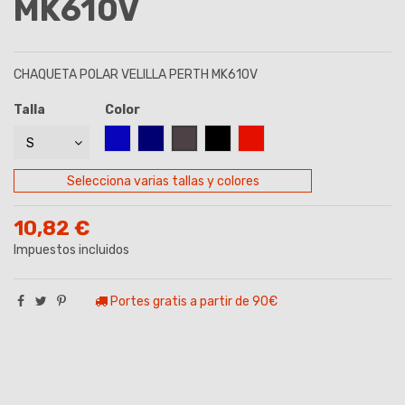
MK610V
CHAQUETA POLAR VELILLA PERTH MK610V
Talla
Color
AZUL ROYAL
AZUL MARINO
GRIS ANTRACITA
NEGRO
ROJO
Selecciona varias tallas y colores
10,82 €
Impuestos incluidos
Portes gratis a partir de 90€