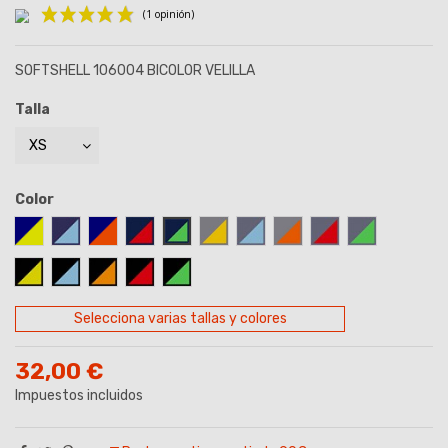
SOFTSHELL 106004 BICOLOR VELILLA
Talla
(1 opinión)
Color
AZUL MARINO/AMARILLO
AZUL MARINO-CELESTE
AZUL MARINO/NARANJA
AZUL MARINO-ROJO
AZUL MARINO-VERDE
GRIS-AMARILLO
GRIS-CELESTE
GRIS-NARANJA
GRIS/ROJO
GRIS-VERDE
NEGRO-AMARILLO
NEGRO/CELESTE
NEGRO/NARANJA
NEGRO/ROJO
NEGRO/VERDE
Selecciona varias tallas y colores
32,00 €
Impuestos incluidos