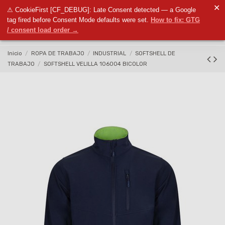
✕
⚠ CookieFirst [CF_DEBUG]: Late Consent detected — a Google
0
tag fired before Consent Mode defaults were set.
How to fix: GTG
/ consent load order →
Inicio
ROPA DE TRABAJO
INDUSTRIAL
SOFTSHELL DE
TRABAJO
SOFTSHELL VELILLA 106004 BICOLOR