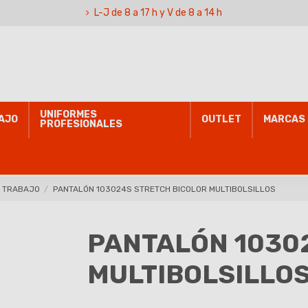
L-J de 8 a 17 h y V de 8 a 14 h
UNIFORMES
AJO
OUTLET
MARCAS
PROFESIONALES
E TRABAJO
PANTALÓN 103024S STRETCH BICOLOR MULTIBOLSILLOS
PANTALÓN 1030
MULTIBOLSILLO