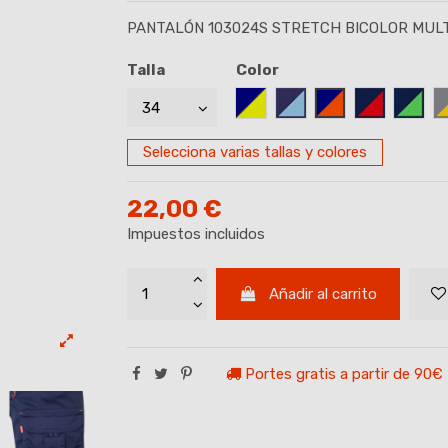
PANTALÓN 103024S STRETCH BICOLOR MUL
Talla
Color
AZUL MARINO/AMARILLO
AZUL MARINO-CELES
AZUL MARINO/
AZUL MAR
AZUL
Selecciona varias tallas y colores
22,00 €
Impuestos incluidos
Añadir al carrito
Portes gratis a partir de 90€