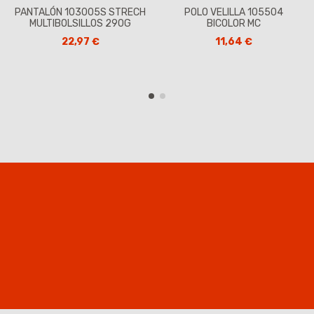
PANTALÓN 103005S STRECH
POLO VELILLA 105504
MULTIBOLSILLOS 290G
BICOLOR MC
22,97 €
11,64 €