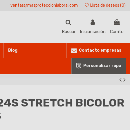
ventas@masproteccionlaboral.com
Lista de deseos (
0
)
Buscar
Iniciar sesión
Carrito
Contacto empresas
Blog
Personalizar ropa
24S STRETCH BICOLOR
S