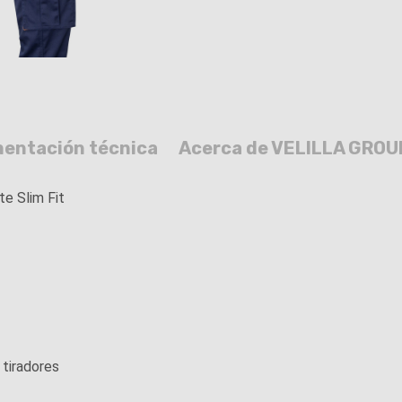
entación técnica
Acerca de VELILLA GROU
te Slim Fit
 tiradores