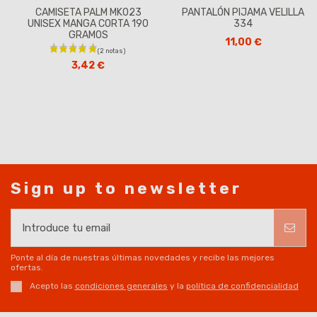
CAMISETA PALM MK023
PANTALÓN PIJAMA VELILLA
UNISEX MANGA CORTA 190
334
GRAMOS
11,00 €
3,42 €
Sign up to newsletter
Ponte al día de nuestras últimas novedades y recibe las mejores
ofertas.
Acepto las
condiciones generales
y la
política de confidencialidad