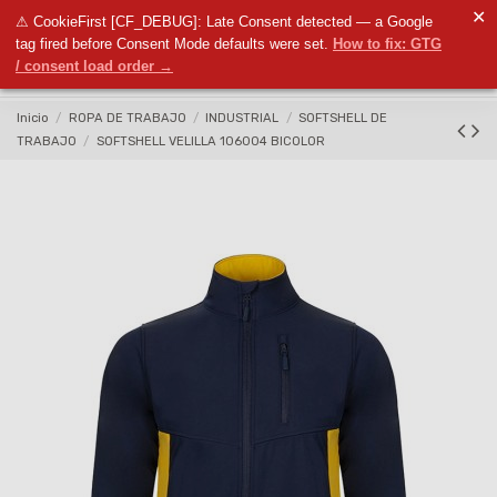
✕
⚠ CookieFirst [CF_DEBUG]: Late Consent detected — a Google
0
tag fired before Consent Mode defaults were set.
How to fix: GTG
/ consent load order →
Inicio
ROPA DE TRABAJO
INDUSTRIAL
SOFTSHELL DE
TRABAJO
SOFTSHELL VELILLA 106004 BICOLOR