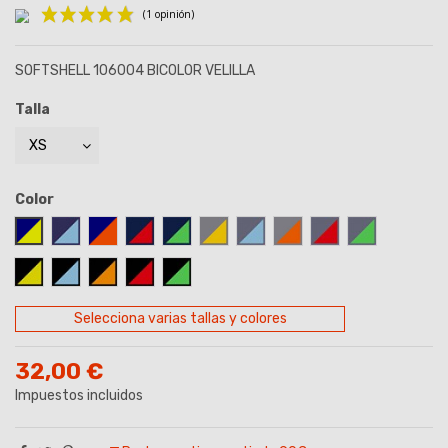
SOFTSHELL 106004 BICOLOR VELILLA
Talla
(1 opinión)
Color
AZUL MARINO/AMARILLO
AZUL MARINO-CELESTE
AZUL MARINO/NARANJA
AZUL MARINO-ROJO
AZUL MARINO-VERDE
GRIS-AMARILLO
GRIS-CELESTE
GRIS-NARANJA
GRIS/ROJO
GRIS-VERDE
NEGRO-AMARILLO
NEGRO/CELESTE
NEGRO/NARANJA
NEGRO/ROJO
NEGRO/VERDE
Selecciona varias tallas y colores
32,00 €
Impuestos incluidos