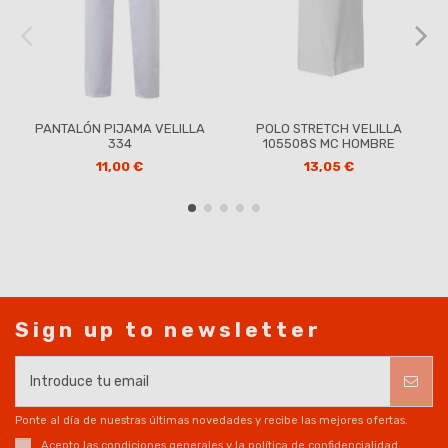
PANTALÓN PIJAMA VELILLA
POLO STRETCH VELILLA
334
105508S MC HOMBRE
11,00 €
13,05 €
Sign up to newsletter
Ponte al día de nuestras últimas novedades y recibe las mejores ofertas.
Acepto las
condiciones generales
y la
política de confidencialidad