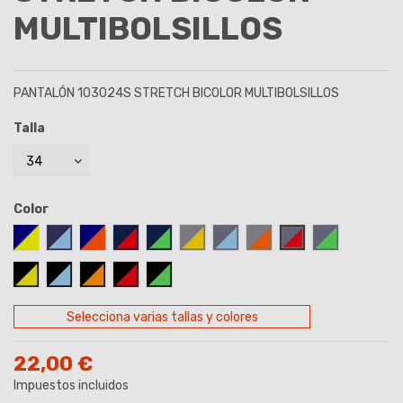
MULTIBOLSILLOS
PANTALÓN 103024S STRETCH BICOLOR MULTIBOLSILLOS
Talla
Color
AZUL MARINO/AMARILLO
AZUL MARINO-CELESTE
AZUL MARINO/NARANJA
AZUL MARINO-ROJO
AZUL MARINO-VERDE
GRIS-AMARILLO
GRIS-CELESTE
GRIS-NARANJA
GRIS/ROJO
GRIS-VERDE
NEGRO-AMARILLO
NEGRO/CELESTE
NEGRO/NARANJA
NEGRO/ROJO
NEGRO/VERDE
Selecciona varias tallas y colores
22,00 €
Impuestos incluidos