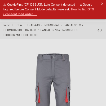
✕
⚠ CookieFirst [CF_DEBUG]: Late Consent detected — a Google
0
tag fired before Consent Mode defaults were set.
How to fix: GTG
/ consent load order →
Inicio
ROPA DE TRABAJO
INDUSTRIAL
PANTALONES Y
BERMUDAS DE TRABAJO
PANTALÓN 103024S STRETCH
BICOLOR MULTIBOLSILLOS