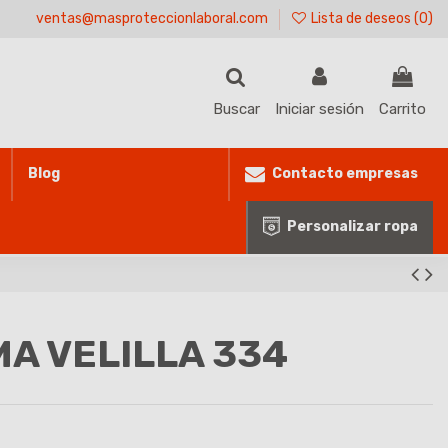
ventas@masproteccionlaboral.com
Lista de deseos (
0
)
Buscar
Iniciar sesión
Carrito
Contacto empresas
Blog
Personalizar ropa
A VELILLA 334