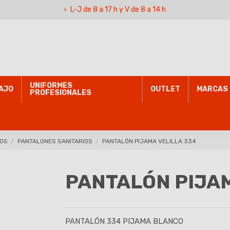
L-J de 8 a 17 h y V de 8 a 14 h
UNIFORMES
AJO
OUTLET
MARCAS
PROFESIONALES
IOS
PANTALONES SANITARIOS
PANTALÓN PIJAMA VELILLA 334
PANTALÓN PIJAM
PANTALÓN 334 PIJAMA BLANCO