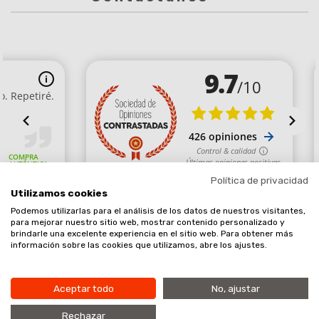
Política de privacidad
Utilizamos cookies
Podemos utilizarlas para el análisis de los datos de nuestros visitantes,
Comerciante aprobado por la Sociedad de Opiniones Contrastadas,
para mejorar nuestro sitio web, mostrar contenido personalizado y
brindarle una excelente experiencia en el sitio web. Para obtener más
haga clic aquí para mostrar el certificado
.
información sobre las cookies que utilizamos, abre los ajustes.
Aceptar todo
No, ajustar
Añadir al carrito
9.7
Rechazar