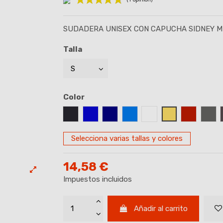
SUDADERA UNISEX CON CAPUCHA SIDNEY 
(1 opinión)
Talla
Color
AZUL GRISACEO
AZUL ROYAL
AZUL MARINO
AZUL TURQUESA
BLANCO
BEIGE
GRANATE
GRI
Selecciona varias tallas y colores
14,58 €
Impuestos incluidos
Añadir al carrito