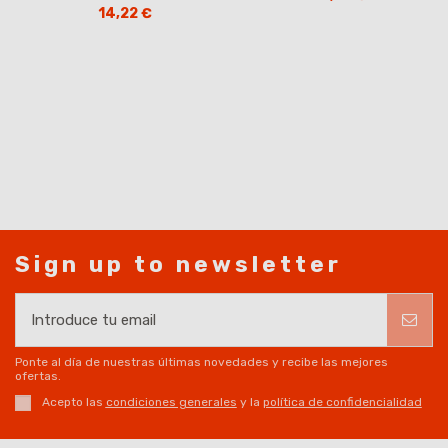
14,22 €
Sign up to newsletter
Ponte al día de nuestras últimas novedades y recibe las mejores
ofertas.
Acepto las
condiciones generales
y la
política de confidencialidad