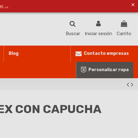
✕
ventas@masproteccionlaboral.com
Lista de deseos (
0
)
der →
Buscar
Iniciar sesión
Carrito
Contacto empresas
Blog
Personalizar ropa
EX CON CAPUCHA