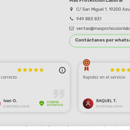
Más Protección Laboral
C/ San Miguel 1, 19200 Azu
949 883 831
ventas@masproteccionlab
Contáctanos por whats
robado por la Sociedad de Opiniones Contrastadas,
haga clic aquí para mo