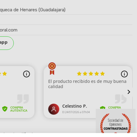
queca de Henares (Guadalajara)
oral.com
app
strar el certificado
.