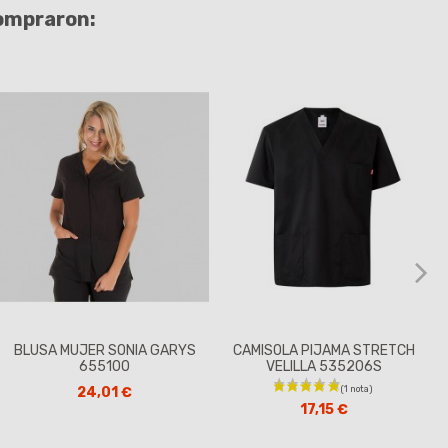
compraron:
BLUSA MUJER SONIA GARYS
CAMISOLA PIJAMA STRETCH
655100
VELILLA 535206S
24,01 €
17,15 €