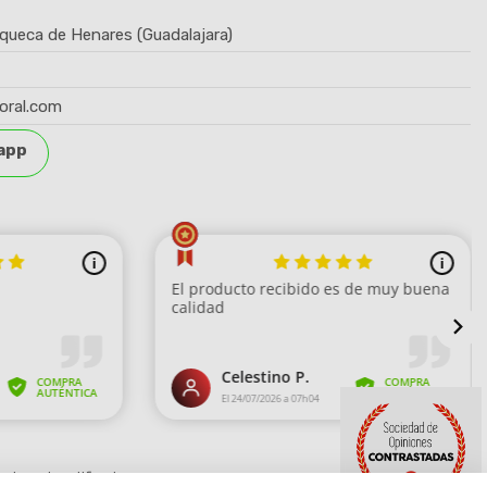
queca de Henares (Guadalajara)
oral.com
app
strar el certificado
.