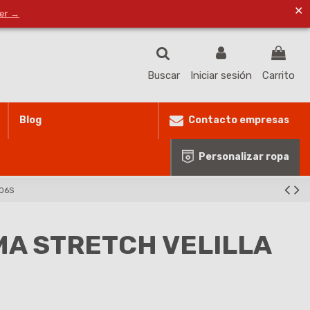
✕
ventas@masproteccionlaboral.com
Lista de deseos (
0
)
der →
Buscar
Iniciar sesión
Carrito
Contacto empresas
Blog
Personalizar ropa
006S
MA STRETCH VELILLA