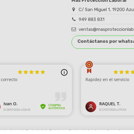
Más Protección Laboral
C/ San Miguel 1, 19200 Azu
949 883 831
ventas@masproteccionlab
Contáctanos por whats
robado por la Sociedad de Opiniones Contrastadas,
haga clic aquí para mo