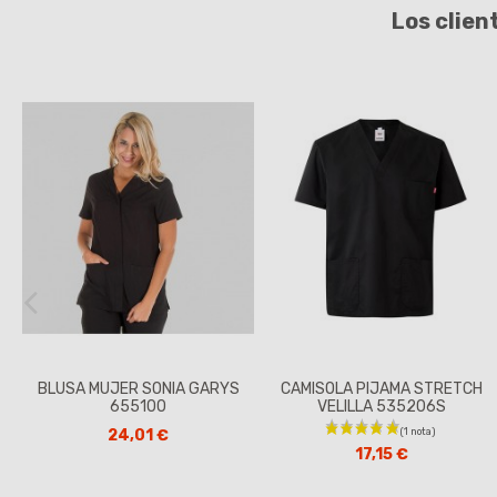
Los clien
BLUSA MUJER SONIA GARYS
CAMISOLA PIJAMA STRETCH
655100
VELILLA 535206S
24,01 €
17,15 €