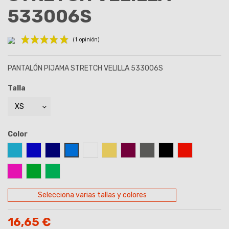
533006S
PANTALÓN PIJAMA STRETCH VELILLA 533006S
Talla
(1 opinión)
Color
AZUL CELESTE
AZUL ROYAL
AZUL MARINO
AZUL TURQUESA
BLANCO
BEIGE
BURDEOS
GRIS
NEGRO
ROJO
ROSA
VERDE
VERDE MANZANA
Selecciona varias tallas y colores
16,65 €