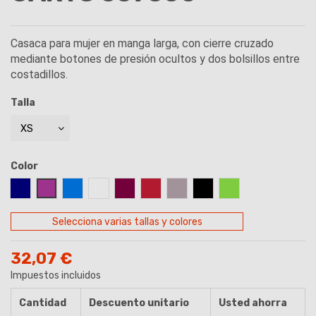
Casaca para mujer en manga larga, con cierre cruzado
mediante botones de presión ocultos y dos bolsillos entre
costadillos.
Talla
Color
AZUL MARINO
MALVA
AZUL TURQUESA
BLANCO
BURDEOS
FRAMBUESA
GRIS MARENGO
NEGRO
PISTACHO
Selecciona varias tallas y colores
32,07 €
Impuestos incluidos
Cantidad
Descuento unitario
Usted ahorra