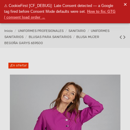
✕
⚠ CookieFirst [CF_DEBUG]: Late Consent detected — a Google
0
tag fired before Consent Mode defaults were set.
How to fix: GTG
/ consent load order →
Inicio
UNIFORMES PROFESIONALES
SANITARIO
UNIFORMES
SANITARIOS
BLUSAS PARA SANITARIOS
BLUSA MUJER
BEGOÑA GARYS 659500
¡En oferta!