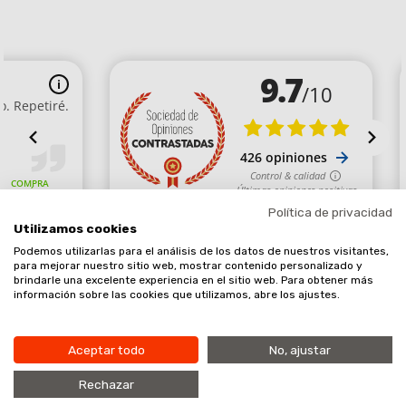
Política de privacidad
Utilizamos cookies
Podemos utilizarlas para el análisis de los datos de nuestros visitantes,
Comerciante aprobado por la Sociedad de Opiniones Contrastadas,
para mejorar nuestro sitio web, mostrar contenido personalizado y
brindarle una excelente experiencia en el sitio web. Para obtener más
haga clic aquí para mostrar el certificado
.
información sobre las cookies que utilizamos, abre los ajustes.
Aceptar todo
No, ajustar
Añadir al carrito
9.7
Rechazar
/10
Copyright © 2020. Planet EPI SL, todos los derechos reservados.