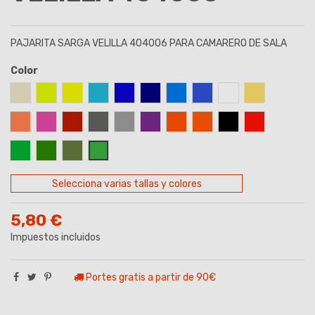
PAJARITA SARGA VELILLA 404006 PARA CAMARERO DE SALA
Color
ARENA
AMARILLO FLUOR
AMARILLO
AZUL CELESTE
AZUL ROYAL
AZUL MARINO
AZUL TURQUESA
AZUL PROFUNDO
BLANCO
BEIGE
CORAL
FUCSIA
GRANATE
GRIS
GRIS PERLA
MORADO
NARANJA
NARANJA FLUOR
NEGRO
ROJO
VERDE
VERDE BOSQUE
VERDE CAQUI
VERDE LIMA
Selecciona varias tallas y colores
5,80 €
Impuestos incluidos
Portes gratis a partir de 90€