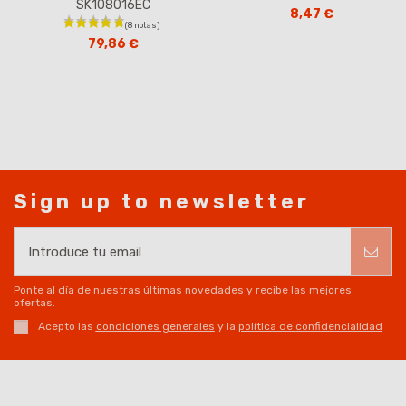
SK108016EC
8,47 €
79,86 €
Sign up to newsletter
Ponte al día de nuestras últimas novedades y recibe las mejores
ofertas.
Acepto las
condiciones generales
y la
política de confidencialidad