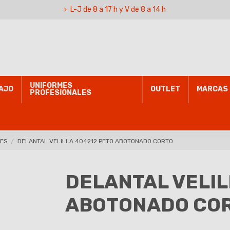
L-J de 8 a 17 h y V de 8 a 14 h
UNIFORMES
AJO
OUTLET
MARCAS
PROFESIONALES
ES
DELANTAL VELILLA 404212 PETO ABOTONADO CORTO
DELANTAL VELIL
ABOTONADO CO