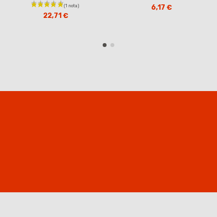
6,17 €
22,71 €