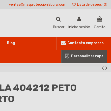
ventas@masproteccionlaboral.com
Lista de deseos (
0
)
Buscar
Iniciar sesión
Carrito
Contacto empresas
Blog
Personalizar ropa
LA 404212 PETO
RTO