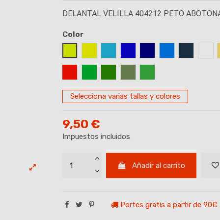
DELANTAL VELILLA 404212 PETO ABOTO
Color
AMARILLO FLUOR
AMARILLO
AZUL CELESTE
AZUL ROYAL
AZUL MARINO
AZUL TURQUE
AZUL OC
BLA
ROJO
VERDE
VERDE BOSQUE
VERDE CAZA
VERDE LIMA
Selecciona varias tallas y colores
9,50 €
Impuestos incluidos
Añadir al carrito
Portes gratis a partir de 90€