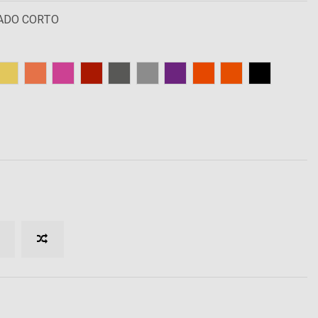
NADO CORTO
SA
EANO
NCO
BEIGE
CORAL
FUCSIA
GRANATE
GRIS
GRIS PERLA
MORADO
NARANJA
NARANJA FLUOR
NEGRO