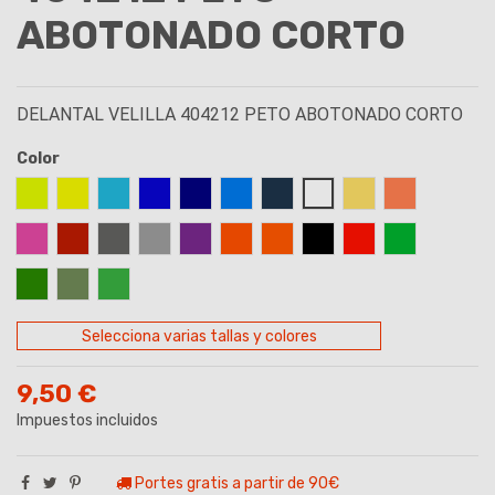
ABOTONADO CORTO
DELANTAL VELILLA 404212 PETO ABOTONADO CORTO
Color
AMARILLO FLUOR
AMARILLO
AZUL CELESTE
AZUL ROYAL
AZUL MARINO
AZUL TURQUESA
AZUL OCEANO
BLANCO
BEIGE
CORAL
FUCSIA
GRANATE
GRIS
GRIS PERLA
MORADO
NARANJA
NARANJA FLUOR
NEGRO
ROJO
VERDE
VERDE BOSQUE
VERDE CAZA
VERDE LIMA
Selecciona varias tallas y colores
9,50 €
Impuestos incluidos
Portes gratis a partir de 90€