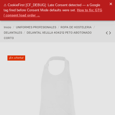
✕
⚠ CookieFirst [CF_DEBUG]: Late Consent detected — a Google
0
tag fired before Consent Mode defaults were set.
How to fix: GTG
/ consent load order →
Inicio
UNIFORMES PROFESIONALES
ROPA DE HOSTELERIA
DELANTALES
DELANTAL VELILLA 404212 PETO ABOTONADO
CORTO
¡En oferta!