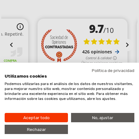
Política de privacidad
Utilizamos cookies
Podemos utilizarlas para el análisis de los datos de nuestros visitantes,
Comerciante aprobado por la Sociedad de Opiniones Contrastadas,
para mejorar nuestro sitio web, mostrar contenido personalizado y
brindarle una excelente experiencia en el sitio web. Para obtener más
haga clic aquí para mostrar el certificado
.
información sobre las cookies que utilizamos, abre los ajustes.
Aceptar todo
No, ajustar
Añadir al carrito
9.7
Rechazar
/10
Copyright © 2020. Planet EPI SL, todos los derechos reservados.