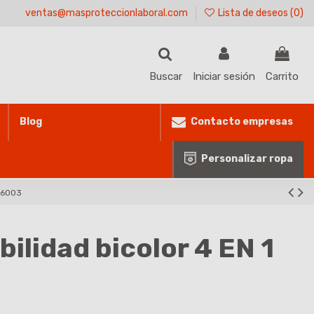
ventas@masproteccionlaboral.com
Lista de deseos (
0
)
Buscar
Iniciar sesión
Carrito
Contacto empresas
Blog
Personalizar ropa
306003
bilidad bicolor 4 EN 1