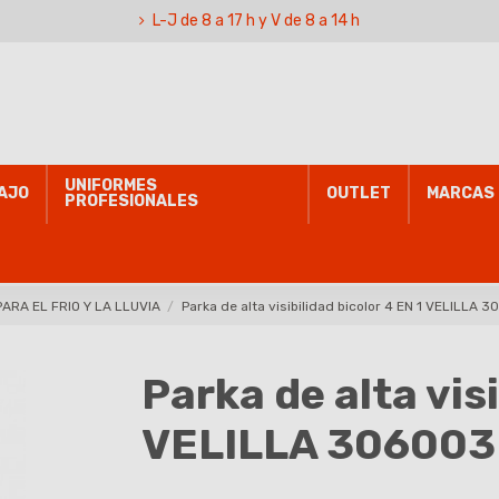
L-J de 8 a 17 h y V de 8 a 14 h
UNIFORMES
AJO
OUTLET
MARCAS
PROFESIONALES
PARA EL FRIO Y LA LLUVIA
Parka de alta visibilidad bicolor 4 EN 1 VELILLA 
Parka de alta visi
VELILLA 306003