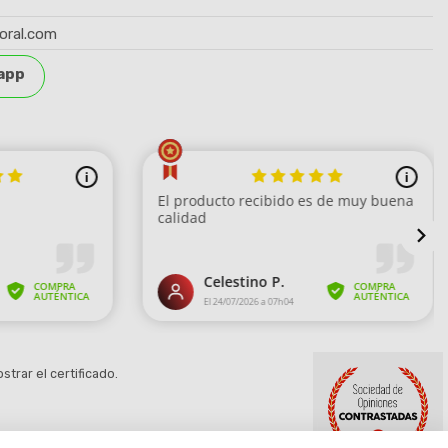
oral.com
app
strar el certificado
.