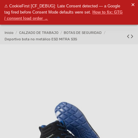
✕
⚠ CookieFirst [CF_DEBUG]: Late Consent detected — a Google
0
tag fired before Consent Mode defaults were set.
How to fix: GTG
/ consent load order →
Inicio
CALZADO DE TRABAJO
BOTAS DE SEGURIDAD
Deportivo bota no metálico ESD MITRA S3S