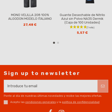
MONO VELILLA 208 100%
Guante Desechable de Nitrilo
ALGODON MODELO ITALIANO
Azul sin Polvo NA35 Dermik
(Caja de 100 Unidades)
27,48 €
5,57 €
Sign up to newsletter
Ponte al día de nuestras últimas novedades y recibe las mejores ofertas.
Acepto las
condiciones generales
y la
política de confidencialidad