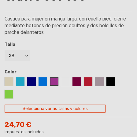
Casaca para mujer en manga larga, con cuello pico, cierre
mediante botones de presión ocultos y dos bolsillos de
parche delanteros.
Talla
Color
ARENA
AZUL CELESTE
AZUL MARINO
AZUL TURQUESA
MALVA
BLANCO
BURDEOS
FRAMBUESA
GRIS MARENGO
NEGRO
PISTACHO
Selecciona varias tallas y colores
24,70 €
Impuestos incluidos