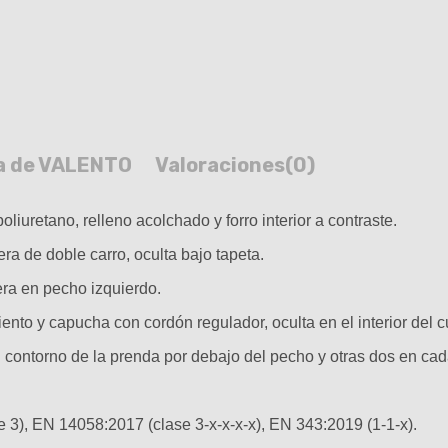
a de VALENTO
Valoraciones
(0)
iuretano, relleno acolchado y forro interior a contraste.
tera de doble carro, oculta bajo tapeta.
lera en pecho izquierdo.
ento y capucha con cordón regulador, oculta en el interior del c
el contorno de la prenda por debajo del pecho y otras dos en c
 3), EN 14058:2017 (clase 3-x-x-x-x), EN 343:2019 (1-1-x).