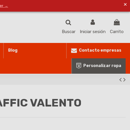
✕
ventas@masproteccionlaboral.com
Lista de deseos (
0
)
der →
Buscar
Iniciar sesión
Carrito
Contacto empresas
Blog
Personalizar ropa
AFFIC VALENTO