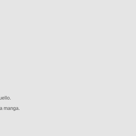
uello.
ada manga.