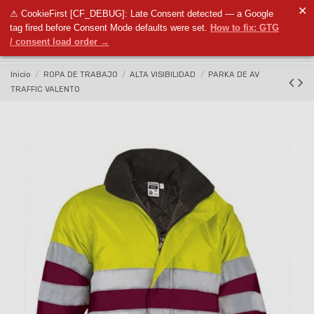
✕
⚠ CookieFirst [CF_DEBUG]: Late Consent detected — a Google
0
tag fired before Consent Mode defaults were set.
How to fix: GTG
/ consent load order →
Inicio
ROPA DE TRABAJO
ALTA VISIBILIDAD
PARKA DE AV
TRAFFIC VALENTO