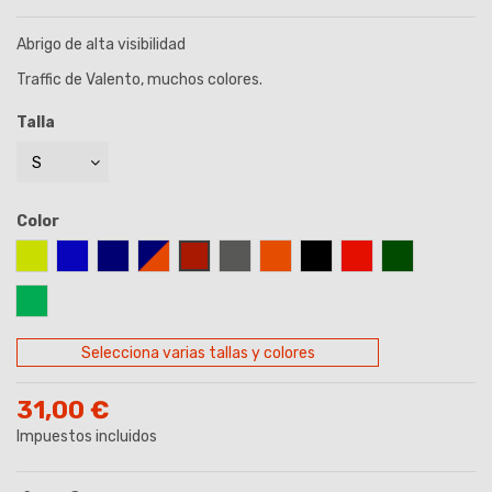
Abrigo de alta visibilidad
Traffic de Valento, muchos colores.
Talla
Color
AMARILLO FLUOR
AZUL ROYAL
AZUL MARINO
AZUL MARINO/NARANJA
GRANATE
GRIS
NARANJA FLUOR
NEGRO
ROJO
VERDE BOTE
VERDE MANZANA
Selecciona varias tallas y colores
31,00 €
Impuestos incluidos