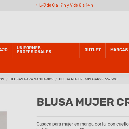
L-J de 8 a 17 h y V de 8 a 14 h
UNIFORMES
AJO
OUTLET
MARCAS
PROFESIONALES
IOS
BLUSAS PARA SANITARIOS
BLUSA MUJER CRIS GARYS 662500
BLUSA MUJER CR
Casaca para mujer en manga corta, con cuello