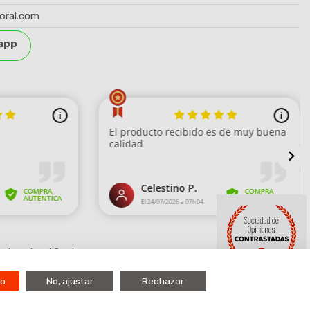
oral.com
app
strar el certificado
.
9.7
do
No, ajustar
Rechazar
/10