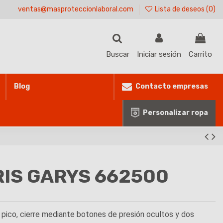
ventas@masproteccionlaboral.com
Lista de deseos (
0
)
Buscar
Iniciar sesión
Carrito
Contacto empresas
Blog
Personalizar ropa
IS GARYS 662500
 pico, cierre mediante botones de presión ocultos y dos