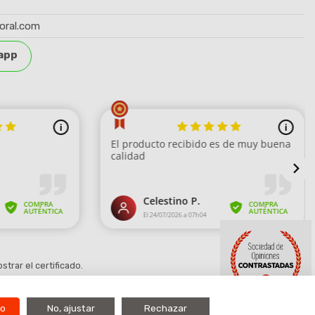
oral.com
app
strar el certificado
.
do
No, ajustar
Rechazar