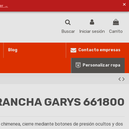
✕
ventas@masproteccionlaboral.com
Lista de deseos (
0
)
der →
Buscar
Iniciar sesión
Carrito
Contacto empresas
Blog
Personalizar ropa
RANCHA GARYS 661800
 chimenea, cierre mediante botones de presión ocultos y dos