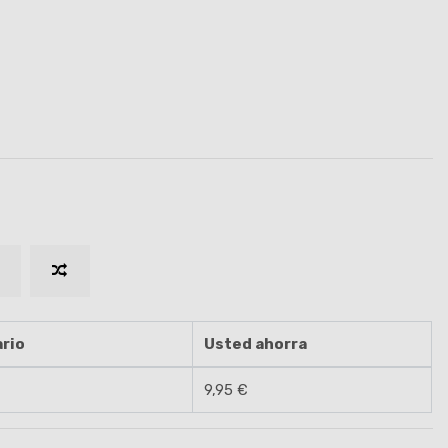
rio
Usted ahorra
9,95 €