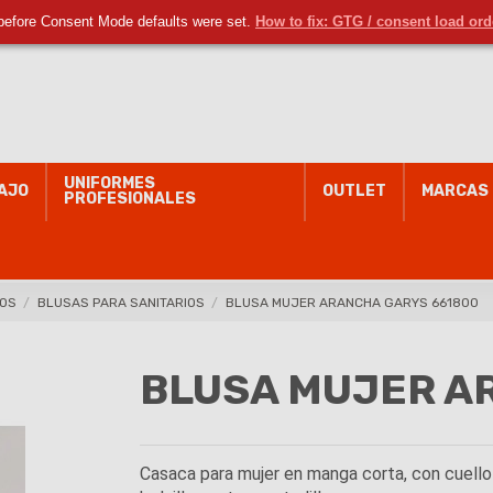
L-J de 8 a 17 h y V de 8 a 14 h
before Consent Mode defaults were set.
How to fix: GTG / consent load or
UNIFORMES
AJO
OUTLET
MARCAS
PROFESIONALES
IOS
BLUSAS PARA SANITARIOS
BLUSA MUJER ARANCHA GARYS 661800
BLUSA MUJER A
Casaca para mujer en manga corta, con cuello