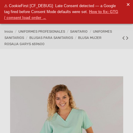
✕
⚠ CookieFirst [CF_DEBUG]: Late Consent detected — a Google
0
tag fired before Consent Mode defaults were set.
How to fix: GTG
/ consent load order →
Inicio
UNIFORMES PROFESIONALES
SANITARIO
UNIFORMES
SANITARIOS
BLUSAS PARA SANITARIOS
BLUSA MUJER
ROSALIA GARYS 659600