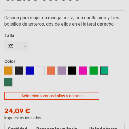
Casaca para mujer en manga corta, con cuello pico y tres
bolsillos delanteros, dos de ellos en el lateral derecho.
Talla
Color
ALBERO
AZUL GRISACEO
AZUL ROYAL
BLANCO
CORAL
LILA
NEGRO
ROSA
VERDE
VERDE AGUA
VERDE PETROLEO
Selecciona varias tallas y colores
24,09 €
Impuestos incluidos