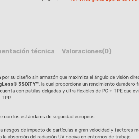
entación técnica
Valoraciones
(0)
por su diseño sin armazón que maximiza el ángulo de visión direct
gLess® 3SIXTY™
, la cual proporciona un rendimiento duradero
uenta con patillas delgadas y ultra flexibles de PC + TPE que ev
n TPR.
te con los estándares de seguridad europeos:
ra riesgos de impacto de partículas a gran velocidad y factores m
o la absorción del radiación UV nociva en entornos de trabajo.