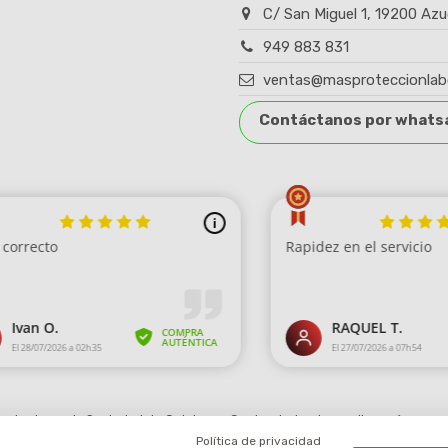
C/ San Miguel 1, 19200 Azu
949 883 831
ventas@masproteccionlab
Contáctanos por whats
robado por la Sociedad de Opiniones Contrastadas,
haga clic aquí para mo
Política de privacidad