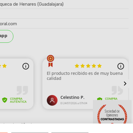
queca de Henares (Guadalajara)
oral.com
app
strar el certificado
.