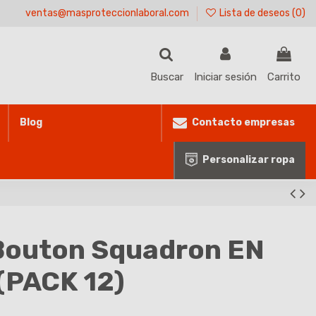
ventas@masproteccionlaboral.com
Lista de deseos (
0
)
Buscar
Iniciar sesión
Carrito
Contacto empresas
Blog
Personalizar ropa
Bouton Squadron EN
(PACK 12)