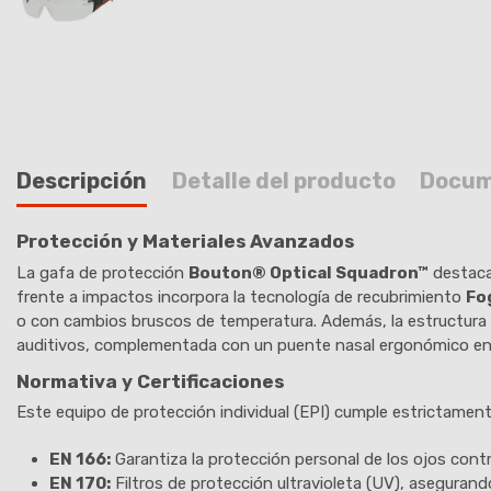
Descripción
Detalle del producto
Docum
Protección y Materiales Avanzados
La gafa de protección
Bouton® Optical Squadron™
destaca 
frente a impactos incorpora la tecnología de recubrimiento
Fo
o con cambios bruscos de temperatura. Además, la estructura c
auditivos, complementada con un puente nasal ergonómico e
Normativa y Certificaciones
Este equipo de protección individual (EPI) cumple estrictamen
EN 166:
Garantiza la protección personal de los ojos cont
EN 170:
Filtros de protección ultravioleta (UV), asegurand