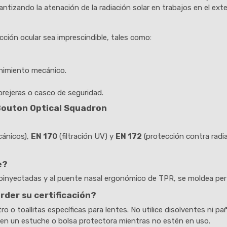
antizando la atenación de la radiación solar en trabajos en el exter
ción ocular sea imprescindible, tales como:
enimiento mecánico.
orejeras o casco de seguridad.
Bouton Optical Squadron
cánicos),
EN 170
(filtración UV) y
EN 172
(protección contra radia
e?
les coinyectadas y al puente nasal ergonómico de TPR, se moldea pe
rder su certificación?
o o toallitas específicas para lentes. No utilice disolventes ni 
 en un estuche o bolsa protectora mientras no estén en uso.