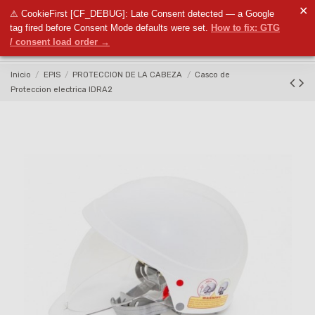
✕
⚠ CookieFirst [CF_DEBUG]: Late Consent detected — a Google
0
tag fired before Consent Mode defaults were set.
How to fix: GTG
/ consent load order →
Inicio
EPIS
PROTECCION DE LA CABEZA
Casco de
Proteccion electrica IDRA2