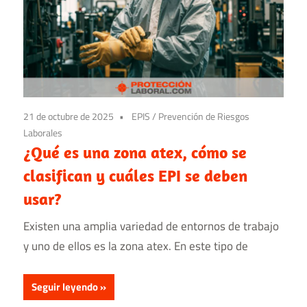
21 de octubre de 2025
EPIS
/
Prevención de Riesgos
Laborales
¿Qué es una zona atex, cómo se
clasifican y cuáles EPI se deben
usar?
Existen una amplia variedad de entornos de trabajo
y uno de ellos es la zona atex. En este tipo de
Seguir leyendo