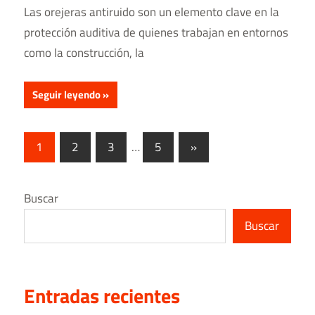
Las orejeras antiruido son un elemento clave en la
protección auditiva de quienes trabajan en entornos
como la construcción, la
Seguir leyendo
Navegación
Entradas
1
2
3
…
5
»
siguientes
de
entradas
Buscar
Buscar
Entradas recientes